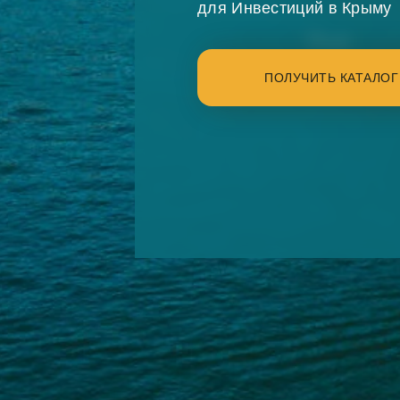
для Инвестиций в Крыму
ПОЛУЧИТЬ КАТАЛОГ